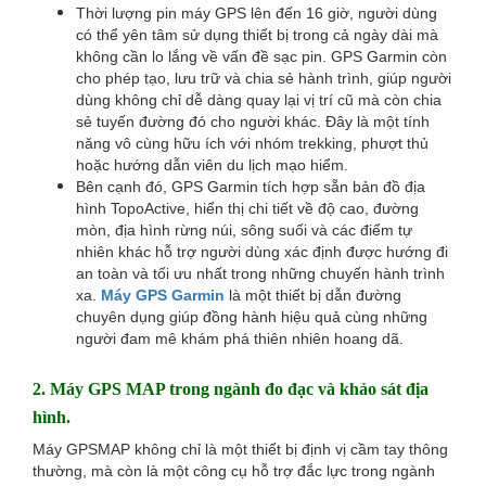
Thời lượng pin máy GPS lên đến 16 giờ, người dùng
có thể yên tâm sử dụng thiết bị trong cả ngày dài mà
không cần lo lắng về vấn đề sạc pin. GPS Garmin còn
cho phép tạo, lưu trữ và chia sẻ hành trình, giúp người
dùng không chỉ dễ dàng quay lại vị trí cũ mà còn chia
sẻ tuyến đường đó cho người khác. Đây là một tính
năng vô cùng hữu ích với nhóm trekking, phượt thủ
hoặc hướng dẫn viên du lịch mạo hiểm.
Bên cạnh đó, GPS Garmin tích hợp sẵn bản đồ địa
hình TopoActive, hiển thị chi tiết về độ cao, đường
mòn, địa hình rừng núi, sông suối và các điểm tự
nhiên khác hỗ trợ người dùng xác định được hướng đi
an toàn và tối ưu nhất trong những chuyến hành trình
xa.
Máy GPS Garmin
là một thiết bị dẫn đường
chuyên dụng giúp đồng hành hiệu quả cùng những
người đam mê khám phá thiên nhiên hoang dã.
2.
Máy GPS MAP trong ngành đo đạc và khảo sát địa
hình.
Máy GPSMAP không chỉ là một thiết bị định vị cầm tay thông
thường, mà còn là một công cụ hỗ trợ đắc lực trong ngành