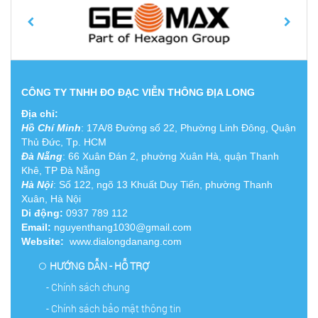
CÔNG TY TNHH ĐO ĐẠC VIỄN THÔNG ĐỊA LONG
Địa chỉ:
Hồ Chí Minh
:
17A/8 Đường số 22, Phường Linh Đông, Quận
Thủ Đức, Tp. HCM
Đà Nẵng
: 66 Xuân Đán 2, phường Xuân Hà, quận Thanh
Khê, TP Đà Nẵng
Hà Nội
: Số 122, ngõ 13 Khuất Duy Tiến, phường Thanh
Xuân, Hà Nội
Di động:
0937 789 112
Email:
nguyenthang1030@gmail.com
Website:
www.dialongdanang.com
HƯỚNG DẪN - HỖ TRỢ
- Chính sách chung
- Chính sách bảo mật thông tin