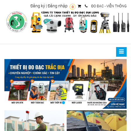
Đăng ký
|
Đăng nhập
ĐO ĐẠC - VIỄN THÔNG
0
Toggle
naviga