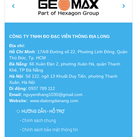
CÔNG TY TNHH ĐO ĐẠC VIỄN THÔNG ĐỊA LONG
Địa chỉ:
Hồ Chí Minh
:
17A/8 Đường số 22, Phường Linh Đông, Quận
Thủ Đức, Tp. HCM
Đà Nẵng
: 66 Xuân Đán 2, phường Xuân Hà, quận Thanh
Khê, TP Đà Nẵng
Hà Nội
: Số 122, ngõ 13 Khuất Duy Tiến, phường Thanh
Xuân, Hà Nội
Di động:
0937 789 112
Email:
nguyenthang1030@gmail.com
Website:
www.dialongdanang.com
HƯỚNG DẪN - HỖ TRỢ
- Chính sách chung
- Chính sách bảo mật thông tin