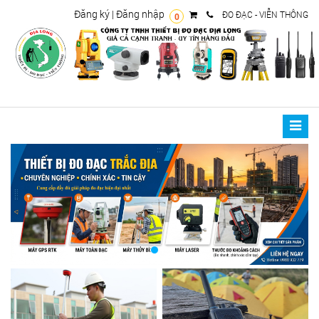
Đăng ký
|
Đăng nhập
ĐO ĐẠC - VIỄN THÔNG
0
Toggle
naviga