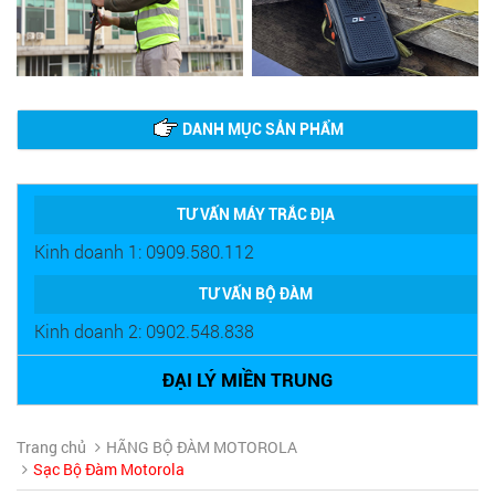
DANH MỤC SẢN PHẨM
TƯ VẤN MÁY TRẮC ĐỊA
Kinh doanh 1: 0909.580.112
TƯ VẤN BỘ ĐÀM
Kinh doanh 2: 0902.548.838
ĐẠI LÝ MIỀN TRUNG
Trang chủ
HÃNG BỘ ĐÀM MOTOROLA
Sạc Bộ Đàm Motorola