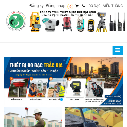
Đăng ký
|
Đăng nhập
ĐO ĐẠC - VIỄN THÔNG
0
Toggle
naviga